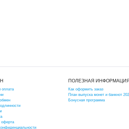
ИН
ПОЛЕЗНАЯ ИНФОРМАЦИ
и оплата
Как оформить заказ
ии
План выпуска монет и банкнот 20
 обмен
Бонусная программа
подлинности
и
та
 оферта
конфиденциальности