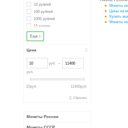
10 рублей
Монеты но
Цены на м
100 рублей
Купить мо
1000 рублей
Монеты но
15 копеек
2 евро
Еще
2 копейки
2 рубля
Цена
20 копеек
200 рублей
руб.
–
25 копеек
руб.
25 рублей
3 деньги
10
руб.
11400
руб.
3 копейки
3 марки
Сбросить
3 рубля
37 рублей 50 копеек
Монеты России
4 копейки
5 долларов США
Монеты СССР