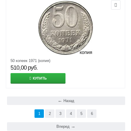
50 копеек 1971 (копия)
510,00
руб.
КУПИТЬ
Назад
1
2
3
4
5
6
Вперед