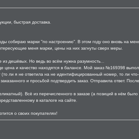
укции, быстрая доставка.
годы собираю марки "по настроению". В этом году оно вновь на ме
интересующие меня марки, цены на них загнуты сверх меры.
 из дешёвых. Но ведь во всём нужна разумность...
где цена и качество находятся в балансе. Мой заказ №169398 выпол
(то ли я не ответила на не идентифицированный номер, то ли что-то
аказанного и просьбой подтвердить заказ. Отправила ответ. После
еликатный). Всё из перечисленного в заказе (а позиций в нём было
 представленному в каталоге на сайте.
отится о своих покупателях!