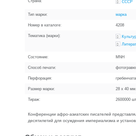
Страна:
СССР
Тип марки:
марка
Номер в каталоге:
4208
Тематика (марки):
Культур
Литера
Состояние:
MNH
Способ печати:
фотогравю
Перфорация:
гребенчат
Размер марки:
28 x 40
мм
Тираж:
2600000
шт
Конференции афро-азиатских писателей представлял
десятилетий для осуждения империализма и установл