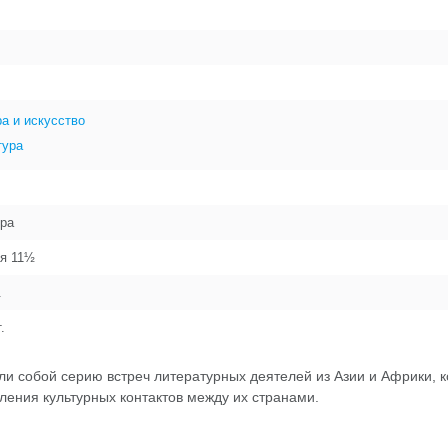
а и искусство
тура
ра
ая 11½
.
.
и собой серию встреч литературных деятелей из Азии и Африки, 
ения культурных контактов между их странами.