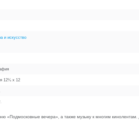
а и искусство
афия
я 12¼ x 12
.
.
сню «Подмосковные вечера», а также музыку к многим кинолентам.