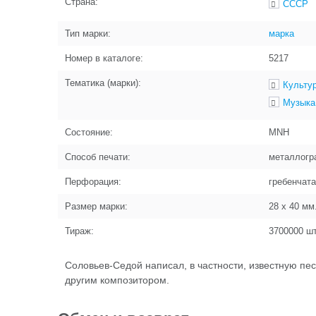
Страна:
СССР
Тип марки:
марка
Номер в каталоге:
5217
Тематика (марки):
Культур
Музыка
Состояние:
MNH
Способ печати:
металлогр
Перфорация:
гребенчата
Размер марки:
28 x 40
мм
Тираж:
3700000
шт
Соловьев-Седой написал, в частности, известную пе
другим композитором.