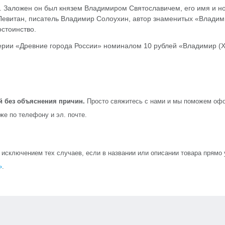
д. Заложен он был князем Владимиром Святославичем, его имя и 
Левитан, писатель Владимир Солоухин, автор знаменитых «Владим
стоинство.
рии «Древние города России» номиналом 10 рублей «Владимир (XI
й без объяснения причин.
Просто свяжитесь с нами и мы поможем офо
кже по телефону и эл. почте.
сключением тех случаев, если в названии или описании товара прямо ук
»
.