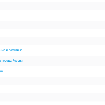
ные и памятные
е города России
лл