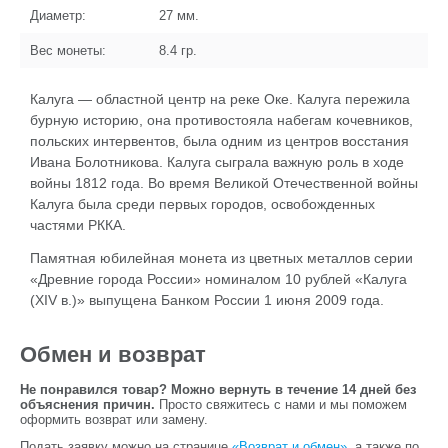
Диаметр:
27
мм.
Вес монеты:
8.4
гр.
Калуга — областной центр на реке Оке. Калуга пережила
бурную историю, она противостояла набегам кочевников,
польских интервентов, была одним из центров восстания
Ивана Болотникова. Калуга сыграла важную роль в ходе
войны 1812 года. Во время Великой Отечественной войны
Калуга была среди первых городов, освобожденных
частями РККА.
Памятная юбилейная монета из цветных металлов серии
«Древние города России» номиналом 10 рублей «Калуга
(XIV в.)» выпущена Банком России 1 июня 2009 года.
Обмен и возврат
Не понравился товар? Можно вернуть в течение 14 дней без
объяснения причин.
Просто свяжитесь с нами и мы поможем
оформить возврат или замену.
Подать заявку можно на странице
«Возврат и обмен»
, а также по