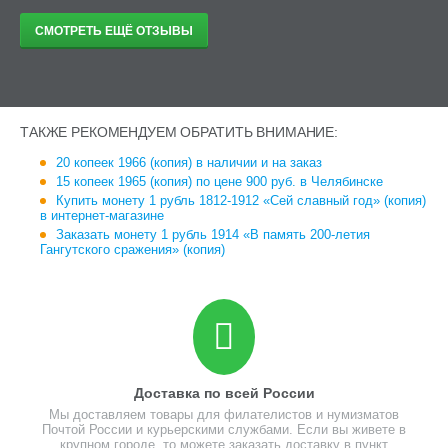
СМОТРЕТЬ ЕЩЁ ОТЗЫВЫ
ТАКЖЕ РЕКОМЕНДУЕМ ОБРАТИТЬ ВНИМАНИЕ:
20 копеек 1966 (копия) в наличии и на заказ
15 копеек 1965 (копия) по цене 900 руб. в Челябинске
Купить монету 1 рубль 1812-1912 «Сей славный год» (копия)
в интернет-магазине
Заказать монету 1 рубль 1914 «В память 200-летия
Гангутского сражения» (копия)
Доставка по всей России
Мы доставляем товары для филателистов и нумизматов
Почтой России и курьерскими службами. Если вы живете в
крупном городе, то можете заказать доставку в пункт