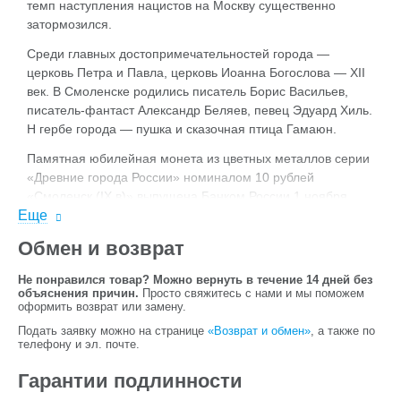
темп наступления нацистов на Москву существенно
затормозился.
Среди главных достопримечательностей города —
церковь Петра и Павла, церковь Иоанна Богослова — XII
век. В Смоленске родились писатель Борис Васильев,
писатель-фантаст Александр Беляев, певец Эдуард Хиль.
Н гербе города — пушка и сказочная птица Гамаюн.
Памятная юбилейная монета из цветных металлов серии
«Древние города России» номиналом 10 рублей
«Смоленск (IX в)» выпущена Банком России 1 ноября
Еще
2008 года.
Обмен и возврат
Не понравился товар? Можно вернуть в течение 14 дней без
объяснения причин.
Просто свяжитесь с нами и мы поможем
оформить возврат или замену.
Подать заявку можно на странице
«Возврат и обмен»
, а также по
телефону и эл. почте.
Гарантии подлинности